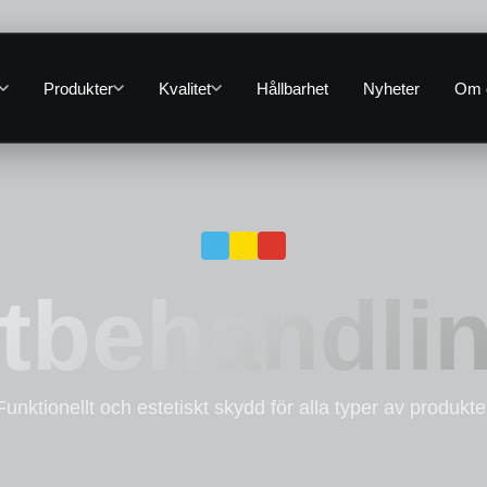
Produkter
Kvalitet
Hållbarhet
Nyheter
Om 
tbehandli
Funktionellt och estetiskt skydd för alla typer av produkte