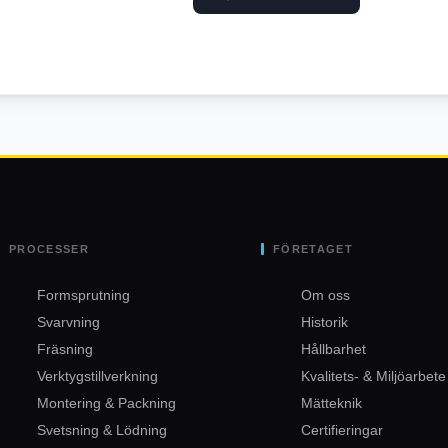
PROCESSER
FÖRETAGET
Formsprutning
Om oss
Svarvning
Historik
Fräsning
Hållbarhet
Verktygstillverkning
Kvalitets- & Miljöarbete
Montering & Packning
Mätteknik
Svetsning & Lödning
Certifieringar