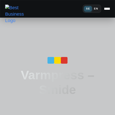
SE
EN
Varmpress –
Smide