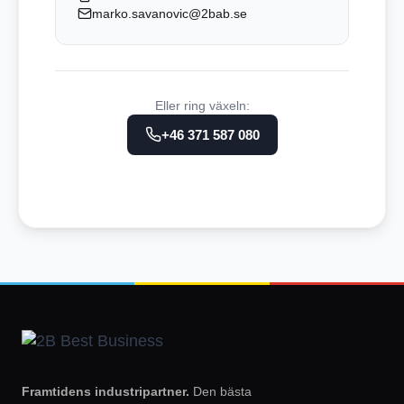
marko.savanovic@2bab.se
Eller ring växeln:
+46 371 587 080
Framtidens industripartner.
Den bästa