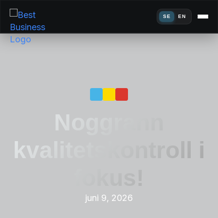
SE
EN
Noggrann
kvalitetskontroll i
fokus!
juni 9, 2026